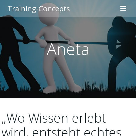
Zum
Training-Concepts
Inhalt
springen
Aneta
„Wo Wissen erlebt
wird, entsteht echtes