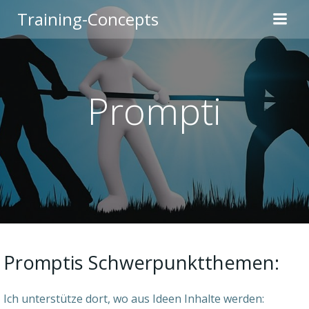
Zum
Training-Concepts
Inhalt
springen
Prompti
Promptis Schwerpunktthemen:
Ich unterstütze dort, wo aus Ideen Inhalte werden: