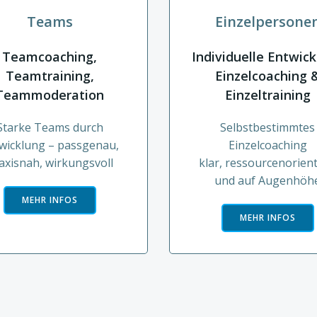
Teams
Einzelpersone
Teamcoaching,
Individuelle Entwic
Teamtraining,
Einzelcoaching 
Teammoderation
Einzeltraining
Starke Teams durch
Selbstbestimmtes
wicklung – passgenau,
Einzelcoaching
axisnah, wirkungsvoll
klar, ressourcenorient
und auf Augenhöh
MEHR INFOS
MEHR INFOS