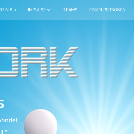
R:IN 6.0
IMPULSE
TEAMS
EINZELPERSONEN
s
Wandel
l.“