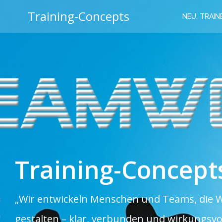
Zum
Training-Concepts
Inhalt
NEU: TRAINE
springen
Training-Concept
„Wir entwickeln Menschen und Teams, die 
gestalten – klar, verbunden und wirkungsvol